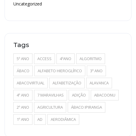
Uncategorized
Tags
5º ANO
ACCESS
4ºANO
ALGORITMO
ÁBACO
ALFABETO HIEROGLÍFICO
3º ANO
ABACOVIRTUAL
ALFABETIZAÇÃO
ALAVANCA
4º ANO
7 MARAVILHAS
ADIÇÃO
ABACOONU
2º ANO
AGRICULTURA
ÁBACO IPIRANGA
1º ANO
AD
AERODIÂMICA