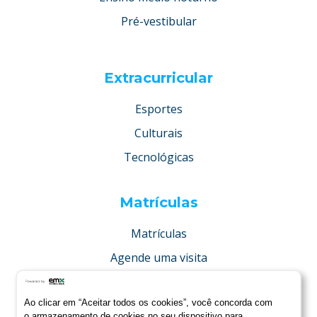
Pré-vestibular
Extracurricular
Esportes
Culturais
Tecnológicas
Matrículas
Matrículas
Agende uma visita
Concurso de bolsas
Ao clicar em “Aceitar todos os cookies”, você concorda com
Condições especiais
o armazenamento de cookies no seu dispositivo para