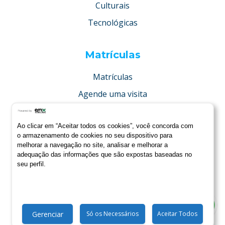
Culturais
Tecnológicas
Matrículas
Matrículas
Agende uma visita
Concurso de bolsas
Ao clicar em “Aceitar todos os cookies”, você concorda com
Condições especiais
o armazenamento de cookies no seu dispositivo para
melhorar a navegação no site, analisar e melhorar a
adequação das informações que são expostas baseadas no
seu perfil.
Gerenciar
Só os Necessários
Aceitar Todos
Todos direitos reservados © 2022.
123esite