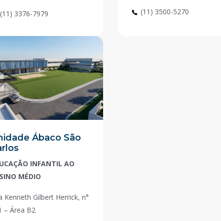
(11) 3500-5270
(11) 3376-7979
nidade Ábaco São
rlos
UCAÇÃO INFANTIL AO
SINO MÉDIO
 Kenneth Gilbert Herrick, n°
1 – Área B2