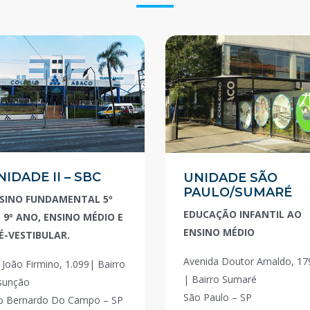
NIDADE II – SBC
UNIDADE SÃO
PAULO/SUMARÉ
SINO FUNDAMENTAL 5º
EDUCAÇÃO INFANTIL AO
 9º ANO, ENSINO MÉDIO E
ENSINO MÉDIO
É-VESTIBULAR.
Avenida Doutor Arnaldo, 17
 João Firmino, 1.099| Bairro
| Bairro Sumaré
sunção
São Paulo – SP
o Bernardo Do Campo – SP