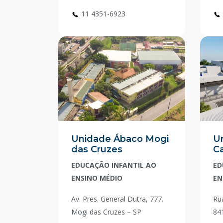
11 4351-6923
Unidade Ábaco Mogi
U
das Cruzes
Ca
EDUCAÇÃO INFANTIL AO
ED
ENSINO MÉDIO
EN
Av. Pres. General Dutra, 777.
Rua
Mogi das Cruzes – SP
84