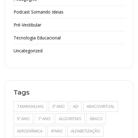
Podcast Somando Ideias
Pré-Vestibular
Tecnologia Educacional
Uncategorized
Tags
7 MARAVILHAS
3º ANO
AD
ABACOVIRTUAL
5º ANO
1º ANO
ALGORITMO
ÁBACO
AERODIÂMICA
4ºANO
ALFABETIZAÇÃO