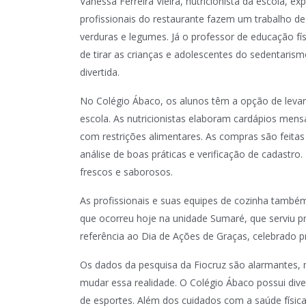
Vanessa Ferreira Vieira, nutricionista da escola, e
profissionais do restaurante fazem um trabalho de
verduras e legumes. Já o professor de educação fís
de tirar as crianças e adolescentes do sedentari
divertida.
No Colégio Ábaco, os alunos têm a opção de levar 
escola. As nutricionistas elaboram cardápios mensa
com restrições alimentares. As compras são feit
análise de boas práticas e verificação de cadastr
frescos e saborosos.
As profissionais e suas equipes de cozinha tam
que ocorreu hoje na unidade Sumaré, que serviu 
referência ao Dia de Ações de Graças, celebrado p
Os dados da pesquisa da Fiocruz são alarmantes, m
mudar essa realidade. O Colégio Ábaco possui diver
de esportes. Além dos cuidados com a saúde físi