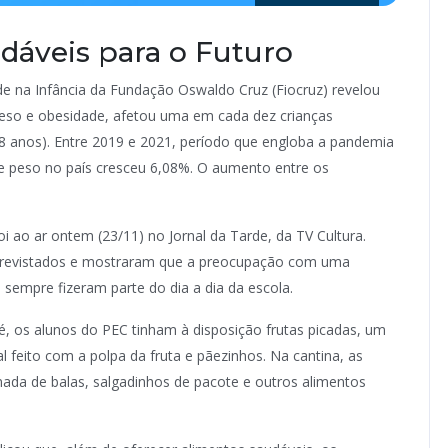
dáveis para o Futuro
e na Infância da Fundação Oswaldo Cruz (Fiocruz) revelou
peso e obesidade, afetou uma em cada dez crianças
18 anos). Entre 2019 e 2021, período que engloba a pandemia
e peso no país cresceu 6,08%. O aumento entre os
 ao ar ontem (23/11) no Jornal da Tarde, da TV Cultura.
ntrevistados e mostraram que a preocupação com uma
a sempre fizeram parte do dia a dia da escola.
é, os alunos do PEC tinham à disposição frutas picadas, um
l feito com a polpa da fruta e pãezinhos. Na cantina, as
 nada de balas, salgadinhos de pacote e outros alimentos