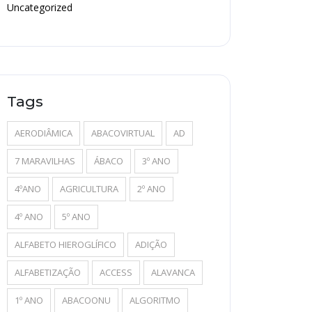
Uncategorized
Tags
AERODIÂMICA
ABACOVIRTUAL
AD
7 MARAVILHAS
ÁBACO
3º ANO
4ºANO
AGRICULTURA
2º ANO
4º ANO
5º ANO
ALFABETO HIEROGLÍFICO
ADIÇÃO
ALFABETIZAÇÃO
ACCESS
ALAVANCA
1º ANO
ABACOONU
ALGORITMO