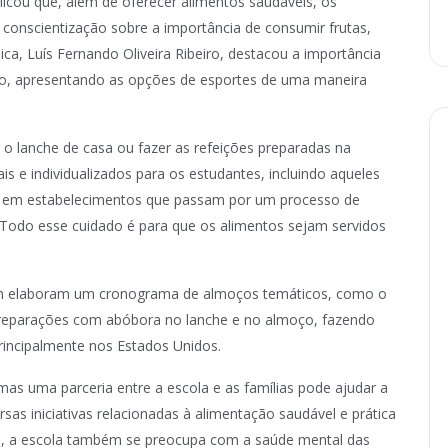
xplicou que, além de oferecer alimentos saudáveis, os
 conscientização sobre a importância de consumir frutas,
ica, Luís Fernando Oliveira Ribeiro, destacou a importância
smo, apresentando as opções de esportes de uma maneira
o lanche de casa ou fazer as refeições preparadas na
is e individualizados para os estudantes, incluindo aqueles
as em estabelecimentos que passam por um processo de
o. Todo esse cuidado é para que os alimentos sejam servidos
bém elaboram um cronograma de almoços temáticos, como o
preparações com abóbora no lanche e no almoço, fazendo
rincipalmente nos Estados Unidos.
as uma parceria entre a escola e as famílias pode ajudar a
sas iniciativas relacionadas à alimentação saudável e prática
ca, a escola também se preocupa com a saúde mental das