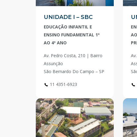
UNIDADE I – SBC
U
EDUCAÇÃO INFANTIL E
EN
ENSINO FUNDAMENTAL 1º
AO
AO 4º ANO
PR
Av. Pedro Costa, 210 | Bairro
Av.
Assunção
As
São Bernardo Do Campo – SP
Sã
11 4351-6923