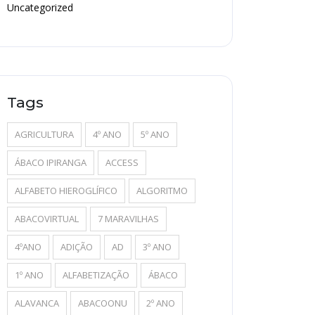
Uncategorized
Tags
AGRICULTURA
4º ANO
5º ANO
ÁBACO IPIRANGA
ACCESS
ALFABETO HIEROGLÍFICO
ALGORITMO
ABACOVIRTUAL
7 MARAVILHAS
4ºANO
ADIÇÃO
AD
3º ANO
1º ANO
ALFABETIZAÇÃO
ÁBACO
ALAVANCA
ABACOONU
2º ANO