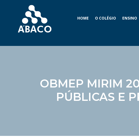
HOME
O COLÉGIO
ENSINO
OBMEP MIRIM 20
PÚBLICAS E P