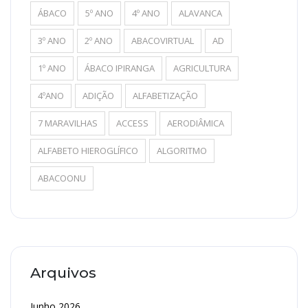
ÁBACO
5º ANO
4º ANO
ALAVANCA
3º ANO
2º ANO
ABACOVIRTUAL
AD
1º ANO
ÁBACO IPIRANGA
AGRICULTURA
4ºANO
ADIÇÃO
ALFABETIZAÇÃO
7 MARAVILHAS
ACCESS
AERODIÂMICA
ALFABETO HIEROGLÍFICO
ALGORITMO
ABACOONU
Arquivos
Junho 2026