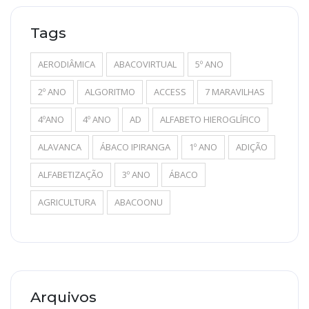
Tags
AERODIÂMICA
ABACOVIRTUAL
5º ANO
2º ANO
ALGORITMO
ACCESS
7 MARAVILHAS
4ºANO
4º ANO
AD
ALFABETO HIEROGLÍFICO
ALAVANCA
ÁBACO IPIRANGA
1º ANO
ADIÇÃO
ALFABETIZAÇÃO
3º ANO
ÁBACO
AGRICULTURA
ABACOONU
Arquivos