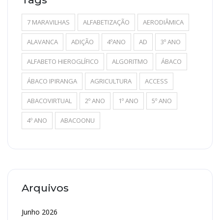
7 MARAVILHAS
ALFABETIZAÇÃO
AERODIÂMICA
ALAVANCA
ADIÇÃO
4ºANO
AD
3º ANO
ALFABETO HIEROGLÍFICO
ALGORITMO
ÁBACO
ÁBACO IPIRANGA
AGRICULTURA
ACCESS
ABACOVIRTUAL
2º ANO
1º ANO
5º ANO
4º ANO
ABACOONU
Arquivos
Junho 2026