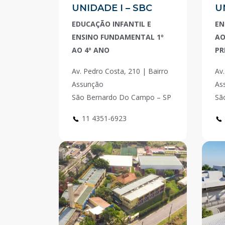
UNIDADE I – SBC
U
EDUCAÇÃO INFANTIL E
EN
ENSINO FUNDAMENTAL 1º
AO
AO 4º ANO
PR
Av. Pedro Costa, 210 | Bairro
Av.
Assunção
As
São Bernardo Do Campo – SP
Sã
11 4351-6923