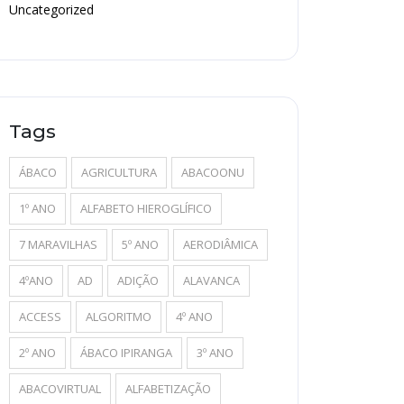
Uncategorized
Tags
ÁBACO
AGRICULTURA
ABACOONU
1º ANO
ALFABETO HIEROGLÍFICO
7 MARAVILHAS
5º ANO
AERODIÂMICA
4ºANO
AD
ADIÇÃO
ALAVANCA
ACCESS
ALGORITMO
4º ANO
2º ANO
ÁBACO IPIRANGA
3º ANO
ABACOVIRTUAL
ALFABETIZAÇÃO