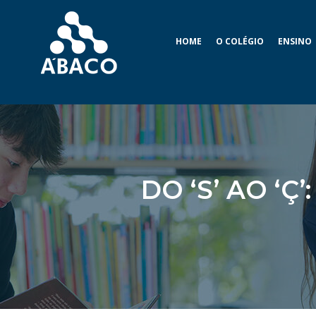
HOME
O COLÉGIO
ENSINO
DO ‘S’ AO ‘