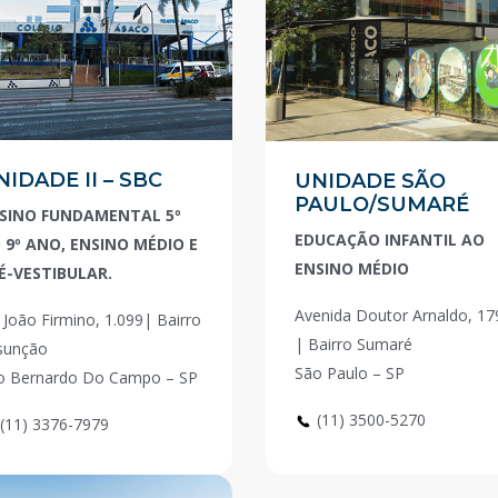
NIDADE II – SBC
UNIDADE SÃO
PAULO/SUMARÉ
SINO FUNDAMENTAL 5º
EDUCAÇÃO INFANTIL AO
 9º ANO, ENSINO MÉDIO E
ENSINO MÉDIO
É-VESTIBULAR.
Avenida Doutor Arnaldo, 17
 João Firmino, 1.099| Bairro
| Bairro Sumaré
sunção
São Paulo – SP
o Bernardo Do Campo – SP
(11) 3500-5270
(11) 3376-7979