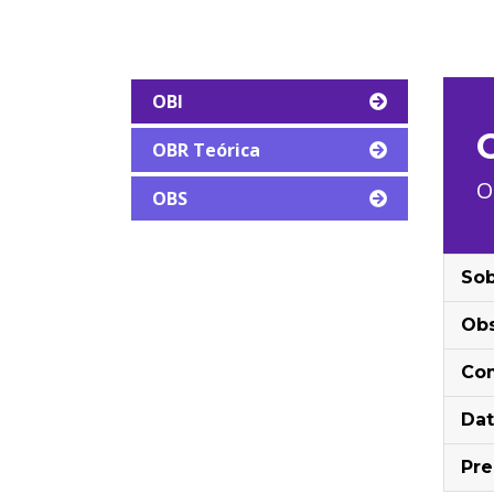
OBI
OBR Teórica
O
OBS
Sob
Obs
Com
Dat
Pr