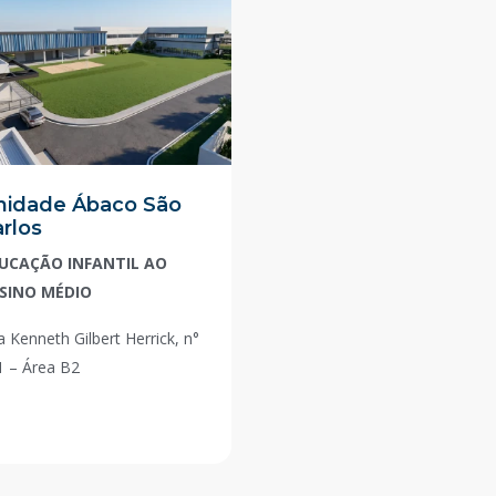
nidade Ábaco São
rlos
UCAÇÃO INFANTIL AO
SINO MÉDIO
 Kenneth Gilbert Herrick, n°
1 – Área B2