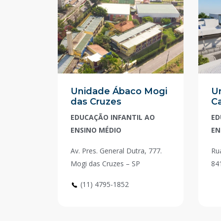
Unidade Ábaco Mogi
U
das Cruzes
Ca
EDUCAÇÃO INFANTIL AO
ED
ENSINO MÉDIO
EN
Av. Pres. General Dutra, 777.
Rua
Mogi das Cruzes – SP
84
(11) 4795-1852