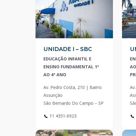
UNIDADE I – SBC
U
EDUCAÇÃO INFANTIL E
EN
ENSINO FUNDAMENTAL 1º
AO
AO 4º ANO
PR
Av. Pedro Costa, 210 | Bairro
Av.
Assunção
As
São Bernardo Do Campo – SP
Sã
11 4351-6923