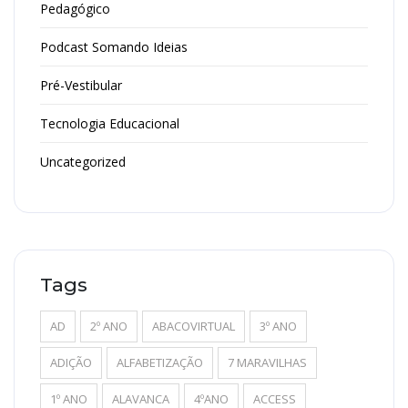
Pedagógico
Podcast Somando Ideias
Pré-Vestibular
Tecnologia Educacional
Uncategorized
Tags
AD
2º ANO
ABACOVIRTUAL
3º ANO
ADIÇÃO
ALFABETIZAÇÃO
7 MARAVILHAS
1º ANO
ALAVANCA
4ºANO
ACCESS