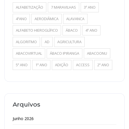
ALFABETIZAÇÃO
7 MARAVILHAS
3º ANO
4ºANO
AERODIÂMICA
ALAVANCA
ALFABETO HIEROGLÍFICO
ÁBACO
4º ANO
ALGORITMO
AD
AGRICULTURA
ABACOVIRTUAL
ÁBACO IPIRANGA
ABACOONU
5º ANO
1º ANO
ADIÇÃO
ACCESS
2º ANO
Arquivos
Junho 2026