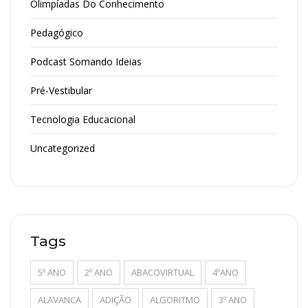
Olimpíadas Do Conhecimento
Pedagógico
Podcast Somando Ideias
Pré-Vestibular
Tecnologia Educacional
Uncategorized
Tags
5º ANO
2º ANO
ABACOVIRTUAL
4ºANO
ALAVANCA
ADIÇÃO
ALGORITMO
3º ANO