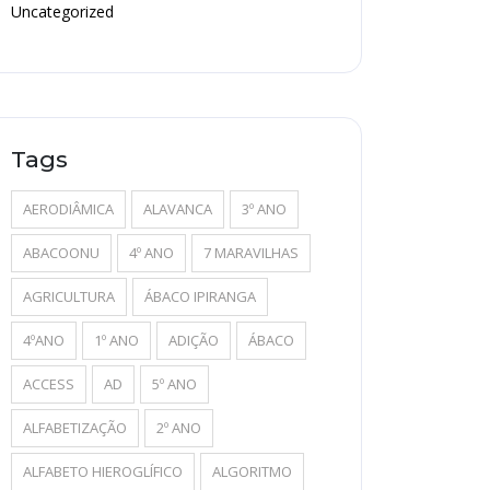
Uncategorized
Tags
AERODIÂMICA
ALAVANCA
3º ANO
ABACOONU
4º ANO
7 MARAVILHAS
AGRICULTURA
ÁBACO IPIRANGA
4ºANO
1º ANO
ADIÇÃO
ÁBACO
ACCESS
AD
5º ANO
ALFABETIZAÇÃO
2º ANO
ALFABETO HIEROGLÍFICO
ALGORITMO