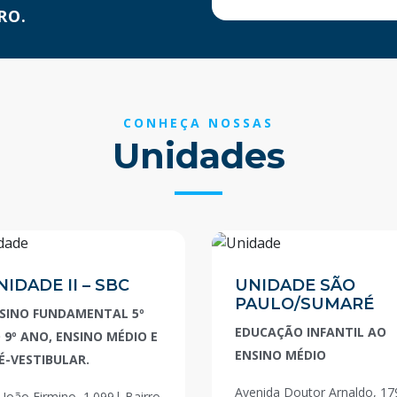
RO.
CONHEÇA NOSSAS
Unidades
NIDADE II – SBC
UNIDADE SÃO
PAULO/SUMARÉ
SINO FUNDAMENTAL 5º
EDUCAÇÃO INFANTIL AO
 9º ANO, ENSINO MÉDIO E
ENSINO MÉDIO
É-VESTIBULAR.
Avenida Doutor Arnaldo, 17
 João Firmino, 1.099| Bairro