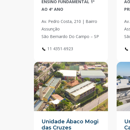
ENSINO FUNDAMENTAL 1º
AO
AO 4º ANO
PR
Av. Pedro Costa, 210 | Bairro
Av.
Assunção
As
São Bernardo Do Campo – SP
Sã
11 4351-6923
Unidade Ábaco Mogi
U
das Cruzes
Ca