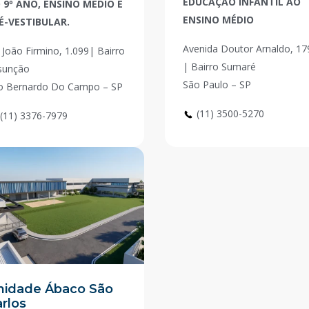
EDUCAÇÃO INFANTIL AO
 9º ANO, ENSINO MÉDIO E
ENSINO MÉDIO
É-VESTIBULAR.
Avenida Doutor Arnaldo, 17
 João Firmino, 1.099| Bairro
| Bairro Sumaré
sunção
São Paulo – SP
o Bernardo Do Campo – SP
(11) 3500-5270
(11) 3376-7979
nidade Ábaco São
rlos