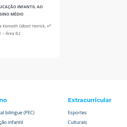
UCAÇÃO INFANTIL AO
SINO MÉDIO
 Kenneth Gilbert Herrick, n°
1 – Área B2
ino
Extracurricular
al bilíngue (PEC)
Esportes
ão infantil
Culturais