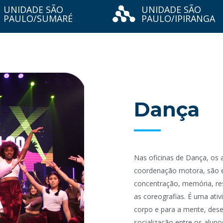
UNIDADE SÃO
UNIDADE SÃO
PAULO/SUMARÉ
PAULO/IPIRANGA
Dança
Nas oficinas de Dança, os a
coordenação motora, são e
concentração, memória, res
as coreografias. É uma ativ
corpo e para a mente, dese
socialização entre os aluno