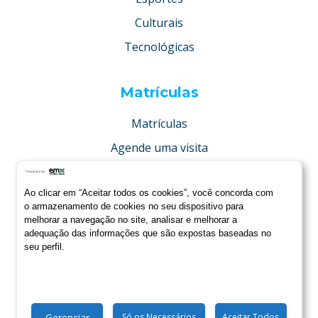
Culturais
Tecnológicas
Matrículas
Matrículas
Agende uma visita
Concurso de bolsas
Ao clicar em “Aceitar todos os cookies”, você concorda com
Condições especiais
o armazenamento de cookies no seu dispositivo para
melhorar a navegação no site, analisar e melhorar a
adequação das informações que são expostas baseadas no
seu perfil.
Gerenciar
Só os Necessários
Aceitar Todos