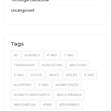
Uncategorized
Tags
AD
ALAVANCA
4º ANO
1º ANO
7 MARAVILHAS
AGRICULTURA
ABACOONU
3º ANO
ACCESS
ÁBACO
ADIÇÃO
2º ANO
ALGORITMO
5º ANO
ALFABETIZAÇÃO
ALFABETO HIEROGLÍFICO
ÁBACO IPIRANGA
ABACOVIRTUAL
4ºANO
AERODIÂMICA